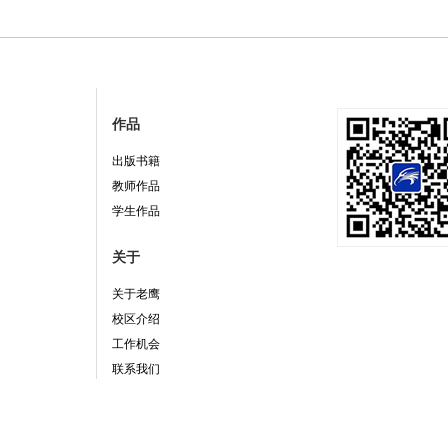
作品
出版书籍
教师作品
学生作品
关于
关于老鹰
校区介绍
工作机会
联系我们