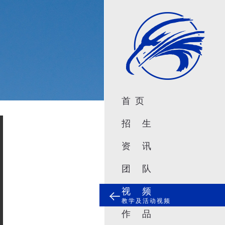
首页
招 生
资 讯
团 队
视 频
教学及活动视频
作 品