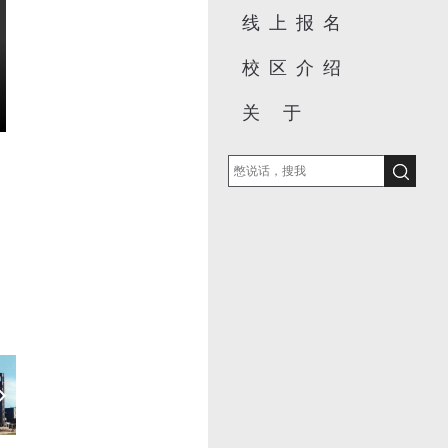
线上报名
校区介绍
关 于