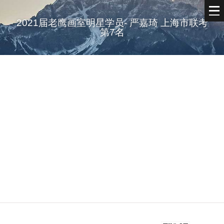
2021届老鹰画室明星学员- 严嘉琦 上海市联考
第7名