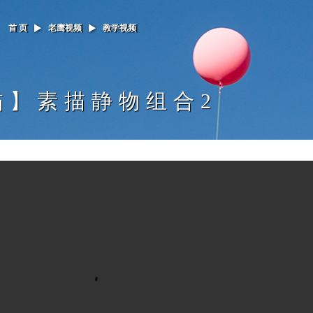
首 页
老鹰视频
教学视频
描】素描静物组合2