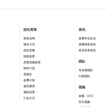
招生简章
资讯
简章说明
老鹰学生生活
报名方式
老鹰画室资讯
招生范围
美术高考资讯
班级设置
团队
高复优惠政策
助学计划
专业课团队
贫困生
行政团队
金鹰计划
相关费用
视频
课程设置
直播 · LIVE
汇款方式
官方视频