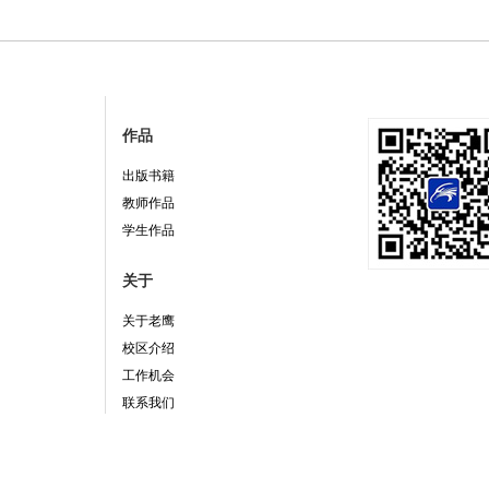
作品
出版书籍
教师作品
学生作品
关于
关于老鹰
校区介绍
工作机会
联系我们