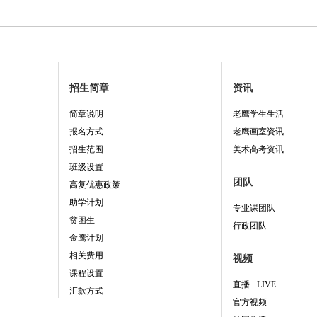
招生简章
资讯
简章说明
老鹰学生生活
报名方式
老鹰画室资讯
招生范围
美术高考资讯
班级设置
团队
高复优惠政策
助学计划
专业课团队
贫困生
行政团队
金鹰计划
相关费用
视频
课程设置
直播 · LIVE
汇款方式
官方视频