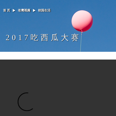
首 页
老鹰视频
校园生活
| 2017吃西瓜大赛